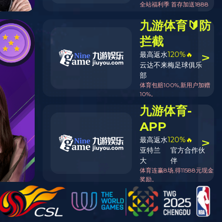
党建品牌
纪检动态
群团活动