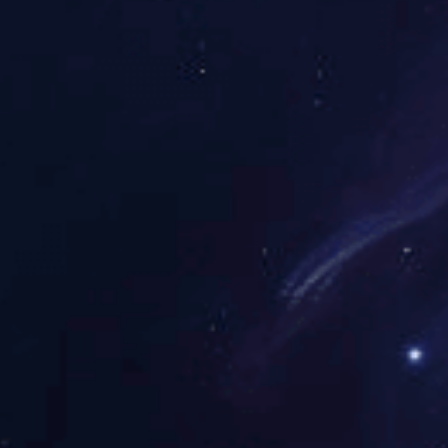
传承红色基因 弘扬建军精神 ——环发海若党支部开展8月主题党日活动
为庆祝中国人民解放军建军98周年，深入学习贯彻习近
平强军思想，8月1日，中共山东环发海若环境技术有限
公司支部开展“传承红色基因 弘扬建军精神”主题党日活
动。
查看更多
2025-08-01