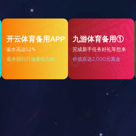
生态公司召开党委会议暨党的建设工作领导小组会议对学习教育进行总结
9月11日，生态公司召开党委会议暨党的建设工作领导
小组会议，传达学习习近平总书记关于深入贯彻中央八
项规定精神学习教育的重要指示和中央、省委、省国资
委及山东环保集团党委党的建设工作领导小组会议精
神，总结公司学习教育工作，对巩固深化学习教育成果
查看更多
2025-09-11
作出部署。