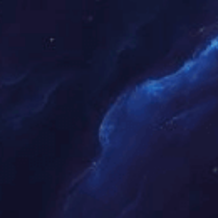
铭记党史守初心 严遵规定担使命——环发海若党支部开展7月主题党日活动
为庆祝中国共产党成立104周年，传承红色基因，赓续
精神血脉，深入贯彻中央八项规定精神学习教育，7月3
日，山东环发海若环境技术有限公司党支部组织党员、
发展对象、入党积极分子到中共青岛党史纪念馆开展“铭
记党史守初心・严遵规定担使命”主题党日活动。
查看更多
2025-07-04