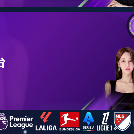
党建动态
组织建设
党建
动态
Party building trends